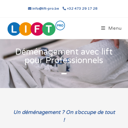
Skip
info@lift-pro.be
+32 473 29 17 28
to
content
Menu
Déménagement avec lift
pour Professionnels
Un déménagement ? On s’occupe de tout
!